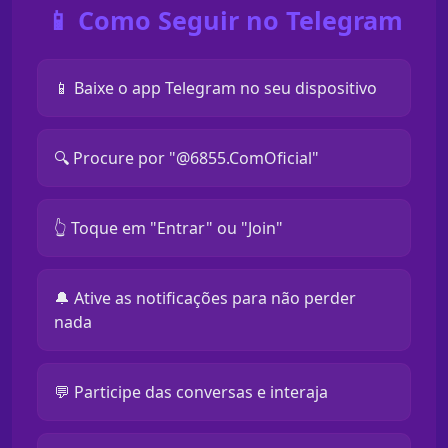
📱 Como Seguir no Telegram
📱 Baixe o app Telegram no seu dispositivo
🔍 Procure por "@6855.ComOficial"
👆 Toque em "Entrar" ou "Join"
🔔 Ative as notificações para não perder
nada
💬 Participe das conversas e interaja