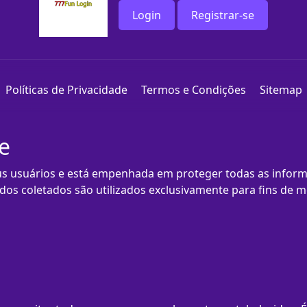
Login
Registrar-se
Políticas de Privacidade
Termos e Condições
Sitemap
de
eus usuários e está empenhada em proteger todas as infor
os coletados são utilizados exclusivamente para fins de m