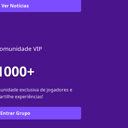
Ver Notícias
Comunidade VIP
1000+
unidade exclusiva de jogadores e
rtilhe experiências!
Entrar Grupo