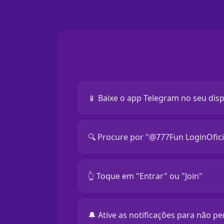
📱 Baixe o app Telegram no seu disp
🔍 Procure por "@777Fun LoginOfici
👆 Toque em "Entrar" ou "Join"
🔔 Ative as notificações para não p