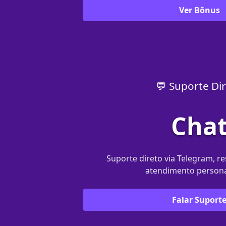
Ver Bônus
💬 Suporte Di
Cha
Suporte direto via Telegram, r
atendimento persona
Falar Suport