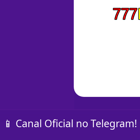
📱 Canal Oficial no Telegram!