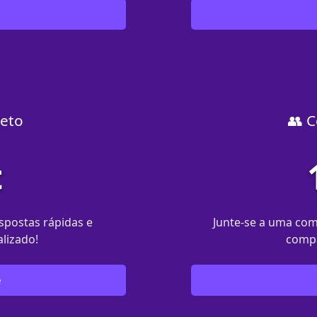
reto
👥 
t
espostas rápidas e
Junte-se a uma com
lizado!
compa
e