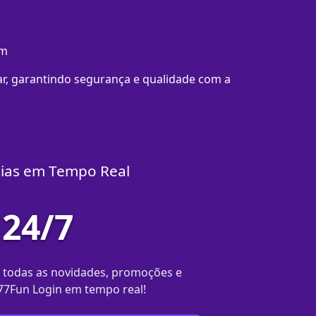
am
ar, garantindo segurança e qualidade com a
cias em Tempo Real
24/7
e todas as novidades, promoções e
77Fun Login em tempo real!