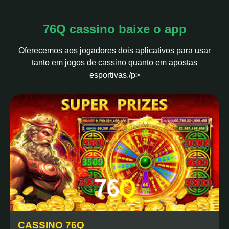
76Q cassino baixe o app
Oferecemos aos jogadores dois aplicativos para usar
tanto em jogos de cassino quanto em apostas
esportivas./p>
CASSINO 76Q